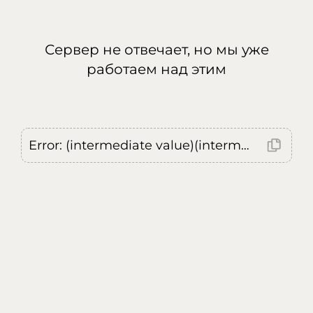
Сервер не отвечает, но мы уже
работаем над этим
Error: (intermediate value)(intermediate value)(intermediate value).replaceAll is not a function