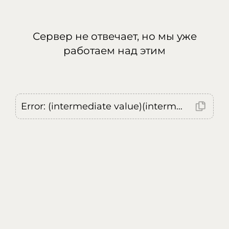
Сервер не отвечает, но мы уже
работаем над этим
Error: (intermediate value)(intermediate value)(intermediate value).replaceAll is not a function