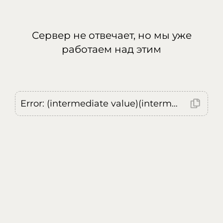
Сервер не отвечает, но мы уже
работаем над этим
Error: (intermediate value)(intermediate value)(intermediate value).replaceAll is not a function