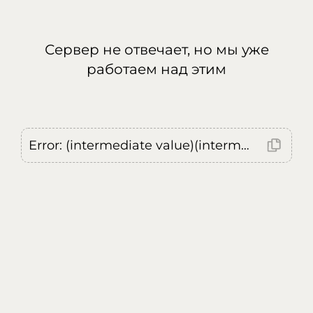
Сервер не отвечает, но мы уже
работаем над этим
Error: (intermediate value)(intermediate value)(intermediate value).replaceAll is not a function