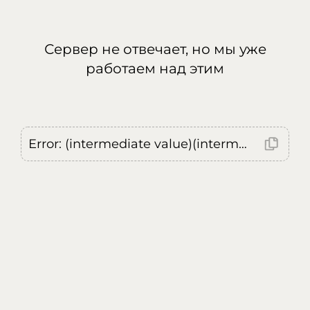
Сервер не отвечает, но мы уже
работаем над этим
Error: (intermediate value)(intermediate value)(intermediate value).replaceAll is not a function