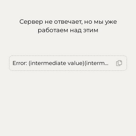
Сервер не отвечает, но мы уже
работаем над этим
Error: (intermediate value)(intermediate value)(intermediate value).replaceAll is not a function