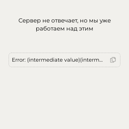
Сервер не отвечает, но мы уже
работаем над этим
Error: (intermediate value)(intermediate value)(intermediate value).replaceAll is not a function