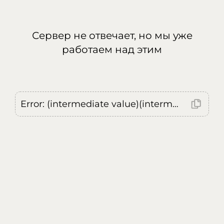
Сервер не отвечает, но мы уже
работаем над этим
Error: (intermediate value)(intermediate value)(intermediate value).replaceAll is not a function