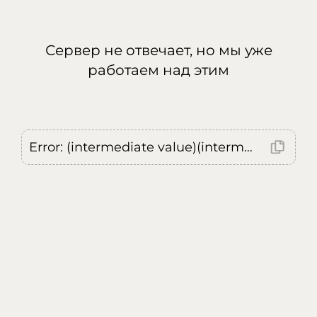
Сервер не отвечает, но мы уже
работаем над этим
Error: (intermediate value)(intermediate value)(intermediate value).replaceAll is not a function