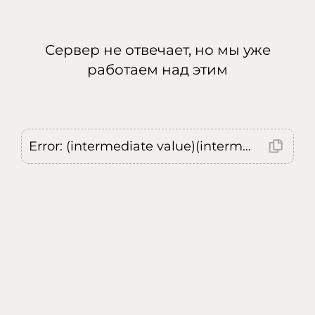
Сервер не отвечает, но мы уже
работаем над этим
Error: (intermediate value)(intermediate value)(intermediate value).replaceAll is not a function